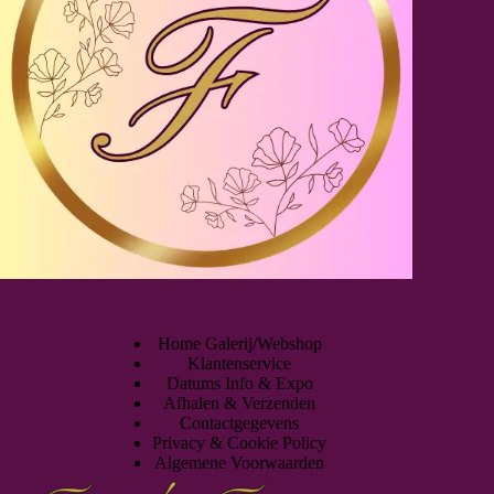
Home Galerij/Webshop
Klantenservice
Datums Info & Expo
Afhalen & Verzenden
Contactgegevens
Privacy & Cookie Policy
Algemene Voorwaarden