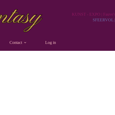
KUNST - EXPO | Fauve's 
SFEERVOL 
Contact
Log in